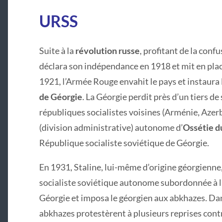
URSS
Suite à la
révolution russe
, profitant de la conf
déclara son indépendance en 1918 et mit en pla
1921, l’Armée Rouge envahit le pays et instaura 
de Géorgie
. La Géorgie perdit près d’un tiers de 
républiques socialistes voisines (Arménie, Azerba
(division administrative) autonome d’
Ossétie d
République socialiste soviétique de Géorgie.
En 1931, Staline, lui-même d’origine géorgienne, f
socialiste soviétique autonome subordonnée à l
Géorgie et imposa le géorgien aux abkhazes. Dans
abkhazes protestèrent à plusieurs reprises contr