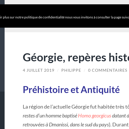
CATÉGORIE :
HI
r plus sur notre politique de confidentialité nous vous invitons à consulter la page suiv
Géorgie, repères his
4 JUILLET 2019
/
PHILIPPE
/
0 COMMENTAIRES
Préhistoire et Antiquité
La région de l’actuelle Géorgie fut habitée très t
restes d’un homme baptisé
Homo georgicus
datant de
retrouvées à Dmanissi, dans le sud du pays
). Durant