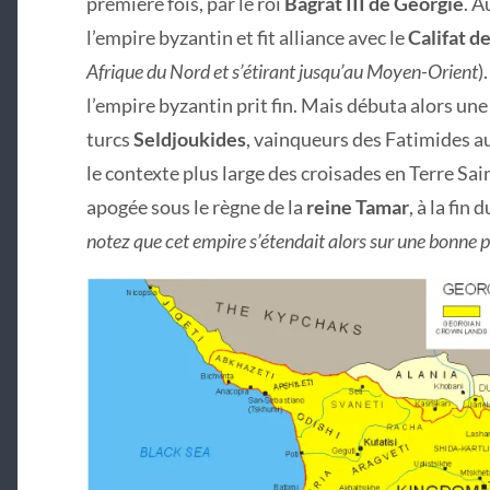
première fois, par le roi
Bagrat III de Géorgie
. A
l’empire byzantin et fit alliance avec le
Califat d
Afrique du Nord et s’étirant jusqu’au Moyen-Orient
)
l’empire byzantin prit fin. Mais débuta alors une
turcs
Seldjoukides
, vainqueurs des Fatimides a
le contexte plus large des croisades en Terre Sai
apogée sous le règne de la
reine Tamar
, à la fin 
notez que cet empire s’étendait alors sur une bonne p