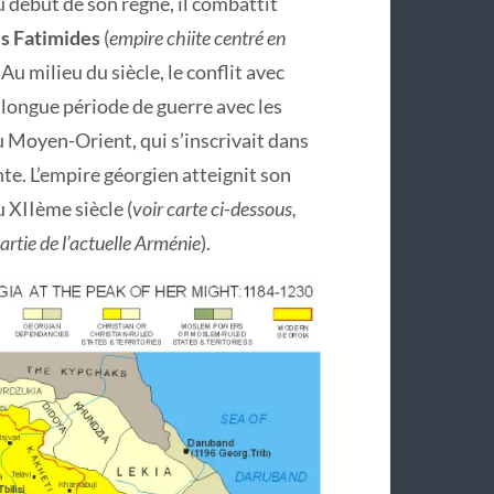
u début de son règne, il combattit
es Fatimides
(
empire chiite centré en
. Au milieu du siècle, le conflit avec
 longue période de guerre avec les
u Moyen-Orient, qui s’inscrivait dans
nte. L’empire géorgien atteignit son
du XIIème siècle (
voir carte ci-dessous,
artie de l’actuelle Arménie
).