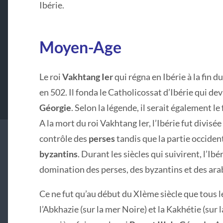
Ibérie.
Moyen-Age
Le roi
Vakhtang Ier
qui régna en Ibérie à la fin 
en 502. Il fonda le Catholicossat d’Ibérie qui devi
Géorgie
. Selon la légende, il serait également le
A la mort du roi Vakhtang Ier, l’Ibérie fut divisée
contrôle des
perses
tandis que la partie occiden
byzantins
. Durant les siècles qui suivirent, l’Ib
domination des perses, des byzantins et des ara
Ce ne fut qu’au début du XIème siècle que tous 
l’Abkhazie (sur la mer Noire) et la Kakhétie (sur 