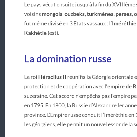
Le pays vécut ensuite jusqu’à la fin du XVIIIème 
voisins
mongols
,
ouzbeks, turkmènes, perses
,
o
fut même divisé en 3 Etats vassaux : l’
Iméréthie
Kakhétie
(est).
La domination russe
Le roi
Héraclius II
réunifia la Géorgie orientale 
protection et de coopération avec l’
empire de R
suzeraine. Cet accord n’empêcha pas l’empire pe
en 1795. En 1800, la Russie d’Alexandre Ier anne
province. L’Empire russe conquit l’Iméréthie en 
les géorgiens, elle permit un nouvel essor de la s