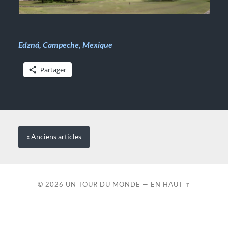
Edzn
á
, Campeche, Mexique
Partager
« Anciens
articles
© 2026
UN TOUR DU MONDE
—
EN HAUT ↑