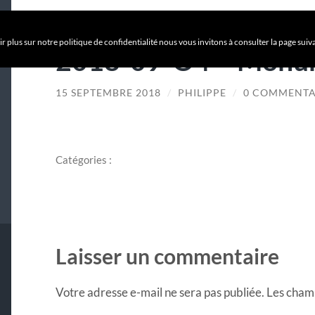
r plus sur notre politique de confidentialité nous vous invitons à consulter la page suiv
2018-09-O4 – Monum
15 SEPTEMBRE 2018
/
PHILIPPE
/
0 COMMENTA
Catégories :
Laisser un commentaire
Votre adresse e-mail ne sera pas publiée.
Les champ