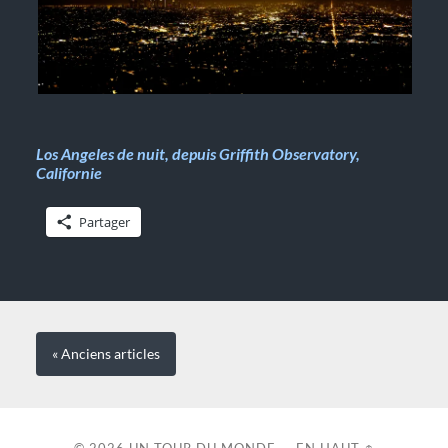
Los Angeles de nuit,
depuis Griffith Observatory,
Californie
Partager
« Anciens
articles
© 2026
UN TOUR DU MONDE
—
EN HAUT ↑