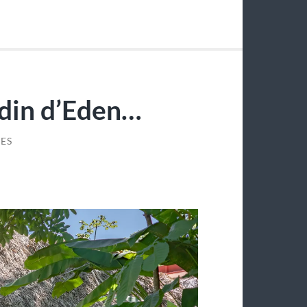
rdin d’Eden…
ES