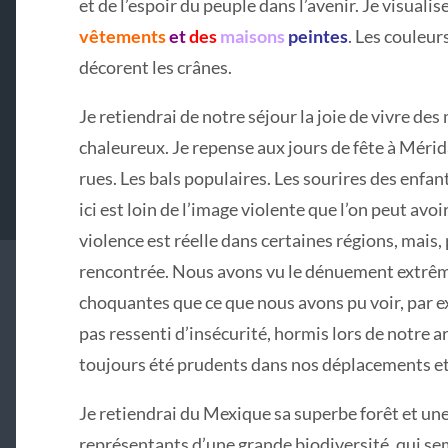
et de l’espoir du peuple dans l’avenir. Je visualis
vêtements
et
des
maisons
peintes
. Les couleur
décorent les crânes.
Je retiendrai de notre séjour la joie de vivre des
chaleureux. Je repense aux jours de fête à Mérid
rues. Les bals populaires. Les sourires des enfant
ici est loin de l’image violente que l’on peut avo
violence est réelle dans certaines régions, mais,
rencontrée. Nous avons vu le dénuement extrê
choquantes que ce que nous avons pu voir, par e
pas ressenti d’insécurité, hormis lors de notre a
toujours été prudents dans nos déplacements et
Je retiendrai du Mexique sa superbe forêt et un
représentants d’une grande biodiversité, qui sem