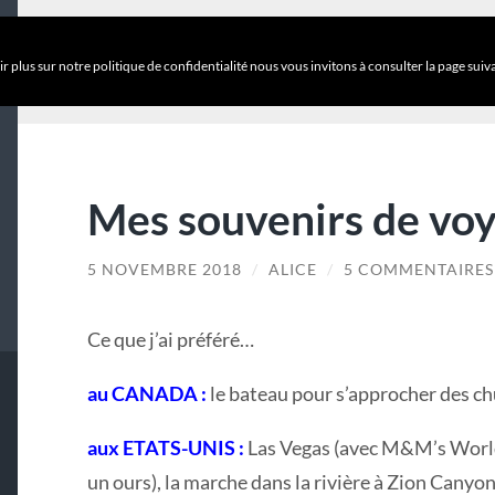
ÉTIQUETTE :
ME
r plus sur notre politique de confidentialité nous vous invitons à consulter la page suiv
Mes souvenirs de vo
5 NOVEMBRE 2018
/
ALICE
/
5 COMMENTAIRES
Ce que j’ai préféré…
au CANADA :
le bateau pour s’approcher des c
aux ETATS-UNIS :
Las Vegas (avec M&M’s World)
un ours), la marche dans la rivière à Zion Canyo