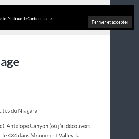
XIQUE
ante.
Politique de Confidentialité
yage
hutes du Niagara
, Antelope Canyon (où j’ai découvert
n, le 4×4 dans Monument Valley, la