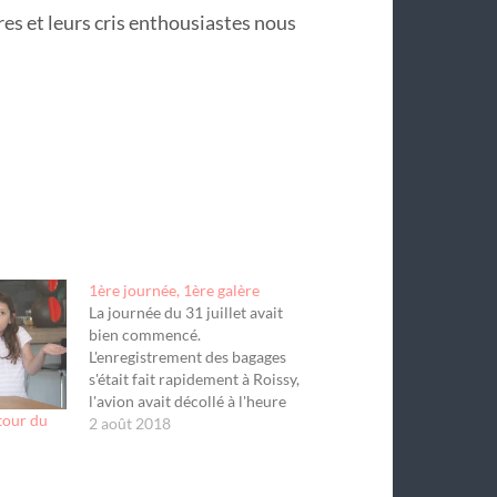
es et leurs cris enthousiastes nous
1ère journée, 1ère galère
La journée du 31 juillet avait
bien commencé.
L'enregistrement des bagages
s'était fait rapidement à Roissy,
l'avion avait décollé à l'heure
tour du
sous un soleil bienveillant et
2 août 2018
nous sommes arrivés à Halifax à
13h15 comme prévu. Les
bagages récupérés, le passage de