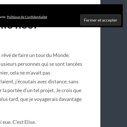
ante.
Politique de Confidentialité
lle née?
 rêvé de faire un tour du Monde.
lusieurs personnes qui se sont lancées
ier, cela ne m’avait pas
aient, j’écoutais avec distance, sans
a portée d’un tel projet. Je crois que
plus tard, que je voyagerais davantage
i eue. C’est Elise.