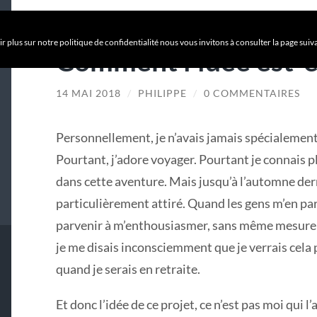
r plus sur notre politique de confidentialité nous vous invitons à consulter la page suiv
Comment l’idée est-e
14 MAI 2018
/
PHILIPPE
/
0 COMMENTAIRES
Personnellement, je n’avais jamais spécialement
Pourtant, j’adore voyager. Pourtant je connais p
dans cette aventure. Mais jusqu’à l’automne dern
particulièrement attiré. Quand les gens m’en parl
parvenir à m’enthousiasmer, sans même mesurer l
je me disais inconsciemment que je verrais cela 
quand je serais en retraite.
Et donc l’idée de ce projet, ce n’est pas moi qui l’a