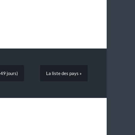
la douane effectué rapidement,
nous avons passé le seuil…
49 jours)
La liste des pays »