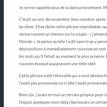
Je ne me rappelle plus de la date précisément. M
C’était un soir de novembre, bien sombre, aprè
du dîner, Elise lâche cette phrase improbable, q
venue comme un cheveu sur la soupe : « j’aimerais
Monde ». Je pense qu’elle l’a dit sans trop y pen
désinvolture a immédiatement raisonné en moi c
les mots qu’il fallait au moment le plus propice. 
n’avions évoqué auparavant une telle idée.
Cette phrase a été l’étincelle qui a tout déclenché
l’avait pas prononcée ou si elle l’avait prononc
Bien sûr, j’avais en moi un terrain propice pour l
Depuis quelques mois déjà j’éprouvais un certain 