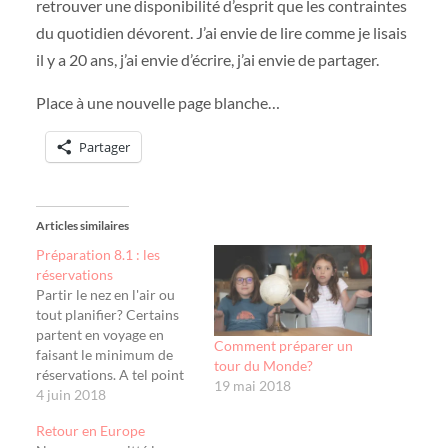
retrouver une disponibilité d’esprit que les contraintes
du quotidien dévorent. J’ai envie de lire comme je lisais
il y a 20 ans, j’ai envie d’écrire, j’ai envie de partager.
Place à une nouvelle page blanche…
Partager
Articles similaires
Préparation 8.1 : les
réservations
Partir le nez en l'air ou
tout planifier? Certains
partent en voyage en
Comment préparer un
faisant le minimum de
tour du Monde?
réservations. A tel point
19 mai 2018
qu'ils ne savent pas à
4 juin 2018
quelle date voire par quel
Retour en Europe
moyen de transport ils