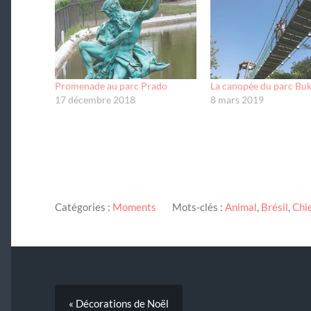
Promenade au parc Prado
La canopée du parc Buk
17 décembre 2018
8 mars 2019
Catégories :
Moments
Mots-clés :
Animal
,
Brésil
,
Chi
« Décorations de Noël