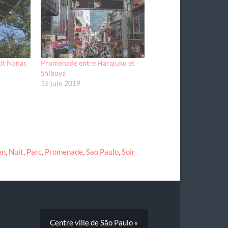
it Nanas
Promenade entre Harajuku et
Shibuya
15 juin 2019
en
,
Nuit
,
Parc
,
Promenade
,
Sao Paulo
,
Soir
Centre ville de São Paulo »