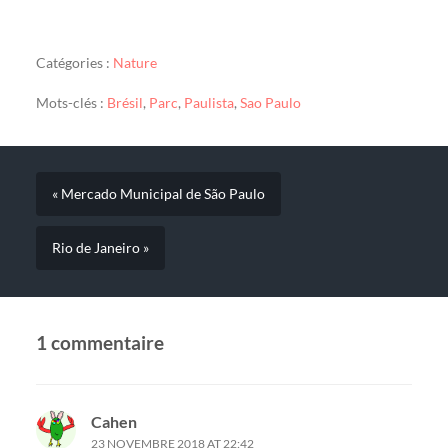
Catégories :
Nature
Mots-clés :
Brésil
,
Parc
,
Paulista
,
Sao Paulo
« Mercado Municipal de São Paulo
Rio de Janeiro »
1 commentaire
Cahen
23 NOVEMBRE 2018 AT 22:42