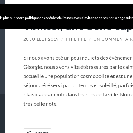
r plus sur notre politique de confidentialité nous vous invitons à consulter la page suiv
Tbilissi, une belle cap
20 JUILLET 2019
/
PHILIPPE
/
UN COMMENTAIR
Si nous avons été un peu inquiets des événement
Géorgie, nous avons vite été rassurés par le calme
accueille une population cosmopolite et est une
séjour a été servi par un temps ensoleillé, parf
plaisir a déambulé dans les rues de la ville. Not
très belle note.