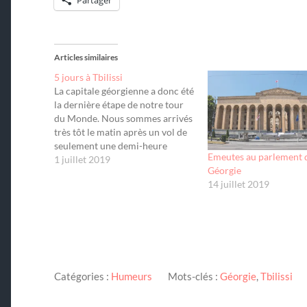
Partager
Articles similaires
5 jours à Tbilissi
La capitale géorgienne a donc été
la dernière étape de notre tour
du Monde. Nous sommes arrivés
très tôt le matin après un vol de
seulement une demi-heure
Emeutes au parlement 
depuis Erevan. Nous aurions pu
1 juillet 2019
Géorgie
choisir la voie terrestre. Mais il
14 juillet 2019
fallait compter environ 7 heures
de route. Nous avions loué une…
Catégories :
Humeurs
Mots-clés :
Géorgie
,
Tbilissi