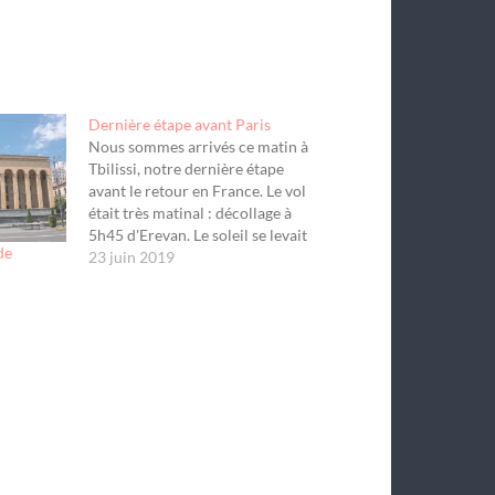
Dernière étape avant Paris
Nous sommes arrivés ce matin à
Tbilissi, notre dernière étape
avant le retour en France. Le vol
était très matinal : décollage à
5h45 d'Erevan. Le soleil se levait
de
quand nous avons décollé. Nous
23 juin 2019
avions une superbe vue sur le
Mont Ararat enneigé (5137 m),
aujourd'hui en Turquie,
revendiqué par…