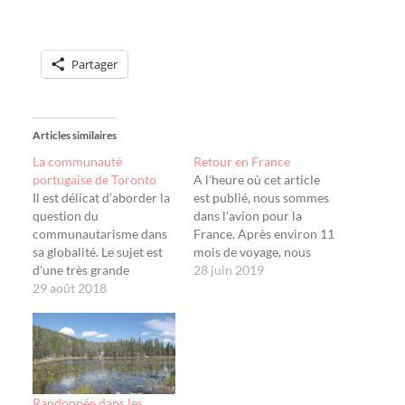
Partager
Articles similaires
La communauté
Retour en France
portugaise de Toronto
A l'heure où cet article
Il est délicat d'aborder la
est publié, nous sommes
question du
dans l'avion pour la
communautarisme dans
France. Après environ 11
sa globalité. Le sujet est
mois de voyage, nous
d'une très grande
voilà de retour à la
28 juin 2019
complexité car il met en
29 août 2018
maison. J'ai un peu de
jeu des mécanismes
mal à réaliser. Dans les
multiples (économie,
jours qui viennent, je
culture, langue, religion,
finirai mon récit de nos
politique, urbanisme,
derniers jours de voyage
histoire, guerre...). Je me
à…
considère trop peu
Randonnée dans les