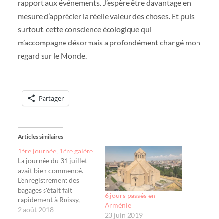
rapport aux événements. J’espère être davantage en
mesure d’apprécier la réelle valeur des choses. Et puis
surtout, cette conscience écologique qui
m’accompagne désormais a profondément changé mon
regard sur le Monde.
Partager
Articles similaires
1ère journée, 1ère galère
La journée du 31 juillet
avait bien commencé.
L'enregistrement des
bagages s'était fait
6 jours passés en
rapidement à Roissy,
Arménie
l'avion avait décollé à
2 août 2018
23 juin 2019