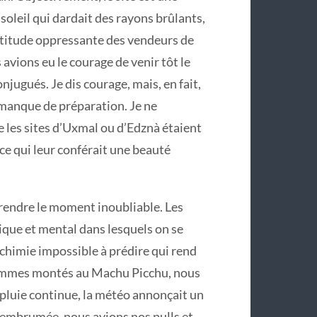
e soleil qui dardait des rayons brûlants,
’attitude oppressante des vendeurs de
s avions eu le courage de venir tôt le
njugués. Je dis courage, mais, en fait,
n manque de préparation. Je ne
se les sites d’Uxmal ou d’Edznà étaient
ce qui leur conférait une beauté
à rendre le moment inoubliable. Les
ysique et mental dans lesquels on se
lchimie impossible à prédire qui rend
sommes montés au Machu Picchu, nous
e pluie continue, la météo annonçait un
e embrumée, nous avions nos pulls et