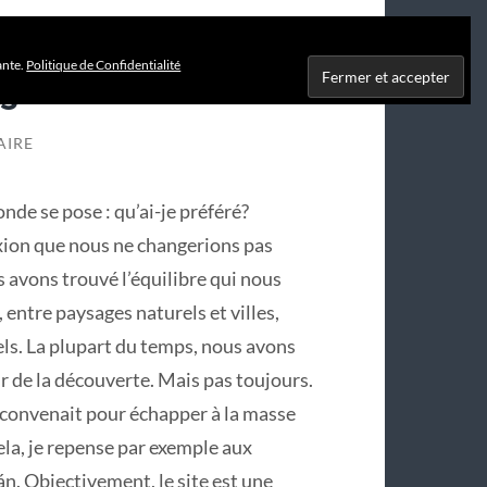
ante.
Politique de Confidentialité
s
AIRE
nde se pose : qu’ai-je préféré?
exion que nous ne changerions pas
 avons trouvé l’équilibre qui nous
 entre paysages naturels et villes,
ls. La plupart du temps, nous avons
isir de la découverte. Mais pas toujours.
il convenait pour échapper à la masse
ela, je repense par exemple aux
n. Objectivement, le site est une