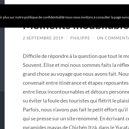
r plus sur notre politique de confidentialité nous vous invitons à consulter la page suiv
Moments inoubliable
2 SEPTEMBRE 2019
/
PHILIPPE
/
UN COMMENT
Difficile de répondre à la question que tout le mo
Souvent, Elise et moi nous sommes faits la réfl
grand chose au voyage que nous avons fait. Nous
convenait entre itinérance et étapes reposantes,
entre lieux incontournables et détours personne
su éviter la foule des touristes qui flétrit le pla
Parfois, nous n’avons pas fait le petit effort qu’
qui se presse sur un site renommé. En écrivant c
pyramides mayas de Chichén Itzá, dans le Yucatá