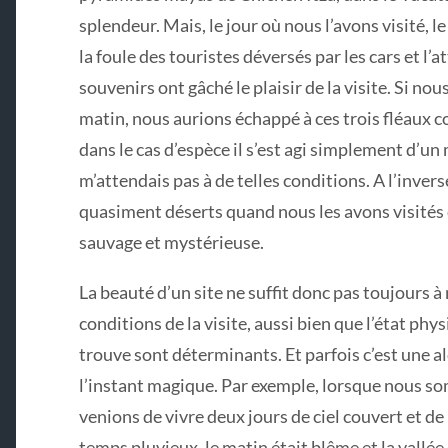
splendeur. Mais, le jour où nous l’avons visité, l
la foule des touristes déversés par les cars et l
souvenirs ont gâché le plaisir de la visite. Si nou
matin, nous aurions échappé à ces trois fléaux co
dans le cas d’espèce il s’est agi simplement d’u
m’attendais pas à de telles conditions. A l’inver
quasiment déserts quand nous les avons visités 
sauvage et mystérieuse.
La beauté d’un site ne suffit donc pas toujours 
conditions de la visite, aussi bien que l’état ph
trouve sont déterminants. Et parfois c’est une a
l’instant magique. Par exemple, lorsque nous 
venions de vivre deux jours de ciel couvert et d
temps pluvieux, le matin était blême et la vallé