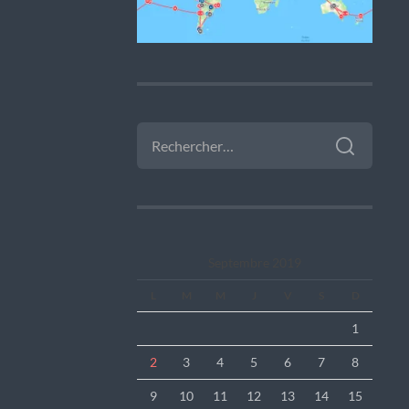
RECHERCHER :
Septembre 2019
L
M
M
J
V
S
D
1
2
3
4
5
6
7
8
9
10
11
12
13
14
15