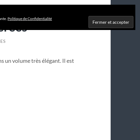
ante.
Politique de Confidentialité
érées
ES
 un volume très élégant. Il est