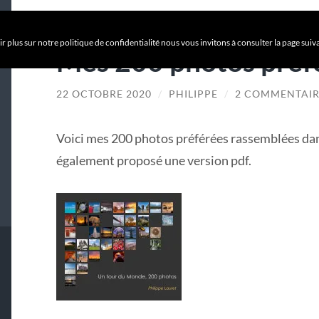
r plus sur notre politique de confidentialité nous vous invitons à consulter la page suiv
Mes 200 photos préf
22 OCTOBRE 2020
/
PHILIPPE
/
2 COMMENTAIR
Voici mes 200 photos préférées rassemblées dans
également proposé une version pdf.